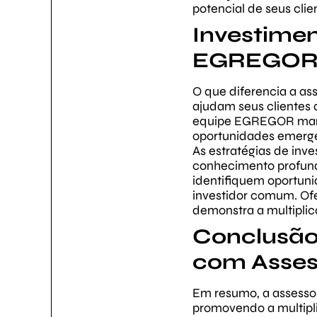
potencial de seus clie
Investimen
EGREGO
O que diferencia a as
ajudam seus clientes 
equipe EGREGOR manté
oportunidades emergen
As estratégias de in
conhecimento profund
identifiquem oportuni
investidor comum. Of
demonstra a multiplic
Conclusão
com Asse
Em resumo, a assessor
promovendo a multipli