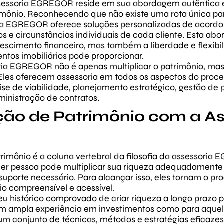
sessoria EGREGOR reside em sua abordagem autêntica e 
imônio. Reconhecendo que não existe uma rota única pa
oria EGREGOR oferece soluções personalizadas de acord
os e circunstâncias individuais de cada cliente. Esta a
escimento financeiro, mas também a liberdade e flexibi
ntos imobiliários pode proporcionar.
ria EGREGOR não é apenas multiplicar o patrimônio, mas
 Eles oferecem assessoria em todos os aspectos do proc
ise de viabilidade, planejamento estratégico, gestão de p
inistração de contratos.
ção de Patrimônio com a As
R
trimônio é a coluna vertebral da filosofia da assessoria
er pessoa pode multiplicar sua riqueza adequadament
o suporte necessário. Para alcançar isso, eles tornam o 
io compreensível e acessível.
u histórico comprovado de criar riqueza a longo prazo pa
om ampla experiência em investimentos como para aque
 conjunto de técnicas, métodos e estratégias eficazes