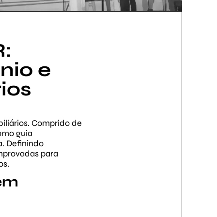
:
nio e
ios
liários. Comprido de
como guia
. Definindo
omprovadas para
os.
em