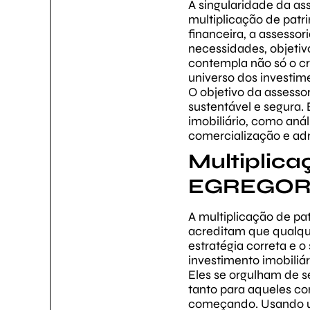
A singularidade da as
multiplicação de patr
financeira, a assess
necessidades, objetiv
contempla não só o cr
universo dos investime
O objetivo da assesso
sustentável e segura.
imobiliário, como anál
comercialização e adm
Multiplica
EGREGO
A multiplicação de pa
acreditam que qualqu
estratégia correta e 
investimento imobiliár
Eles se orgulham de se
tanto para aqueles c
começando. Usando um