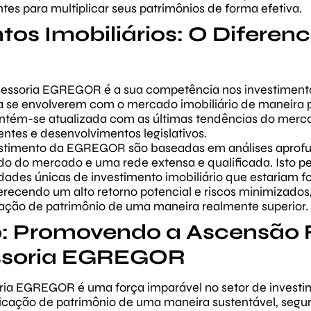
ntes para multiplicar seus patrimônios de forma efetiva.
tos Imobiliários: O Diferenc
R
sessoria EGREGOR é a sua competência nos investimentos
a se envolverem com o mercado imobiliário de maneira pr
m-se atualizada com as últimas tendências do mercad
tes e desenvolvimentos legislativos.
vestimento da EGREGOR são baseadas em análises aprof
o do mercado e uma rede extensa e qualificada. Isto pe
dades únicas de investimento imobiliário que estariam f
erecendo um alto retorno potencial e riscos minimizad
ação de patrimônio de uma maneira realmente superior.
: Promovendo a Ascensão 
ssoria EGREGOR
ia EGREGOR é uma força imparável no setor de investim
cação de patrimônio de uma maneira sustentável, segura