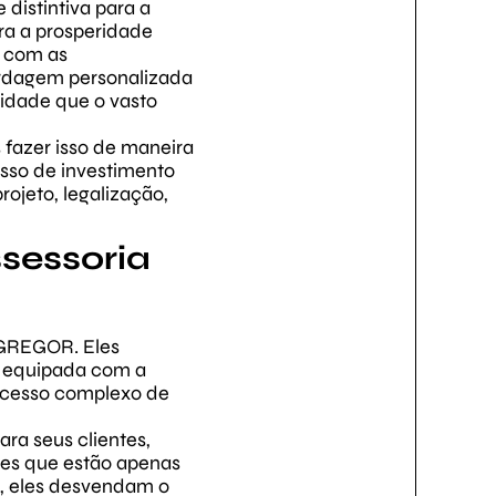
distintiva para a
ra a prosperidade
o com as
bordagem personalizada
lidade que o vasto
 fazer isso de maneira
esso de investimento
rojeto, legalização,
sessoria
 EGREGOR. Eles
e equipada com a
processo complexo de
ra seus clientes,
les que estão apenas
, eles desvendam o